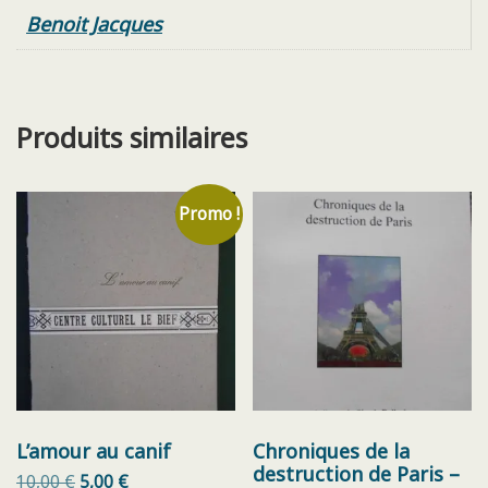
Benoit Jacques
Produits similaires
Promo !
L’amour au canif
Chroniques de la
destruction de Paris –
Le
Le
10,00
€
5,00
€