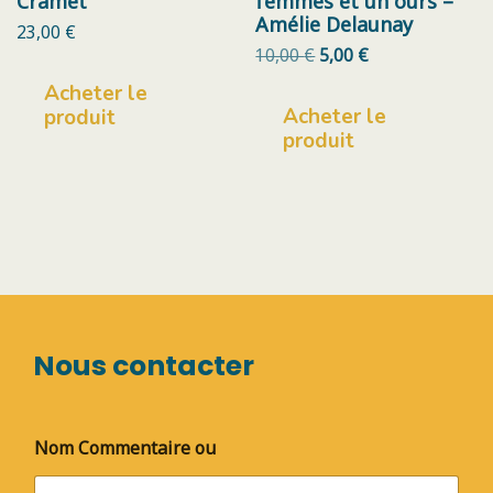
Cramet
femmes et un ours –
Amélie Delaunay
23,00
€
Le
Le
10,00
€
5,00
€
prix
prix
Acheter le
initial
actuel
Acheter le
était :
est :
produit
10,00 €.
5,00 €.
produit
Nous contacter
Nom Commentaire ou