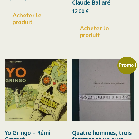
Claude Ballaré
prix
prix
initial
actuel
12,00
€
Acheter le
était :
est :
10,00 €.
5,00 €.
produit
Acheter le
produit
Promo !
Yo Gringo – Rémi
Quatre hommes, trois