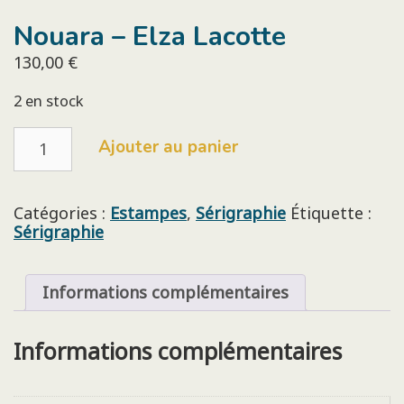
Nouara – Elza Lacotte
130,00
€
2 en stock
quantité
Ajouter au panier
de
Nouara
-
Elza
Catégories :
Estampes
,
Sérigraphie
Étiquette :
Lacotte
Sérigraphie
Informations complémentaires
Informations complémentaires