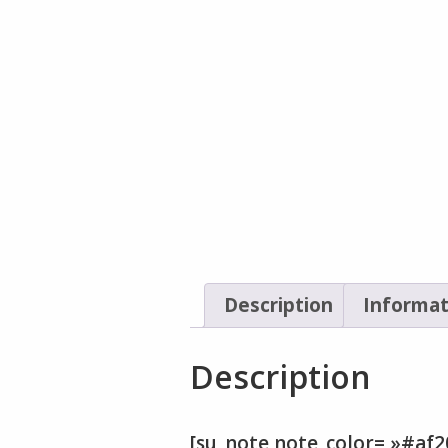
Description
Informat
Description
[su_note note_color= »#af20