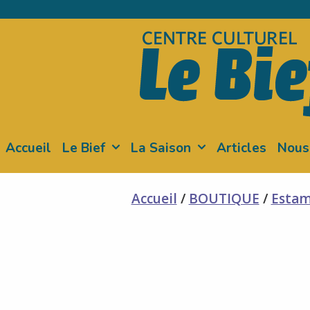
Skip
to
content
Accueil
Le Bief
La Saison
Articles
Nous
Accueil
/
BOUTIQUE
/
Esta