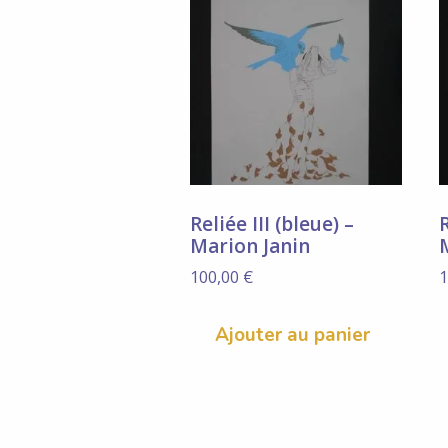
Reliée III (bleue) –
R
Marion Janin
100,00
€
1
Ajouter au panier