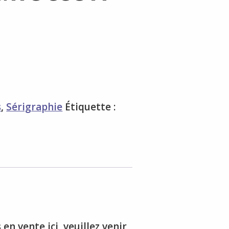
s
,
Sérigraphie
Étiquette :
n vente ici, veuillez venir