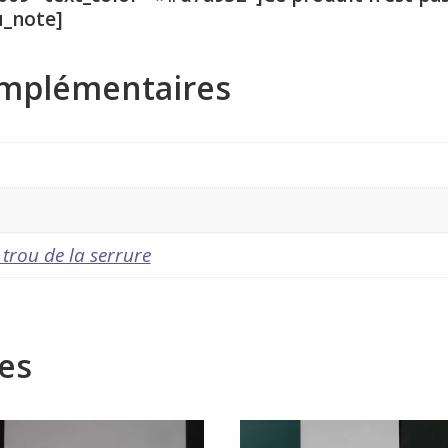
u_note]
omplémentaires
m
 trou de la serrure
res