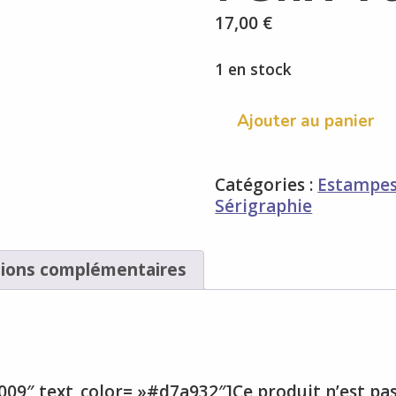
17,00
€
1 en stock
quantité
Ajouter au panier
de
La
symphonie
Catégories :
Estampe
Félix
Sérigraphie
Vallotton
ions complémentaires
09″ text_color= »#d7a932″]Ce produit n’est pas e