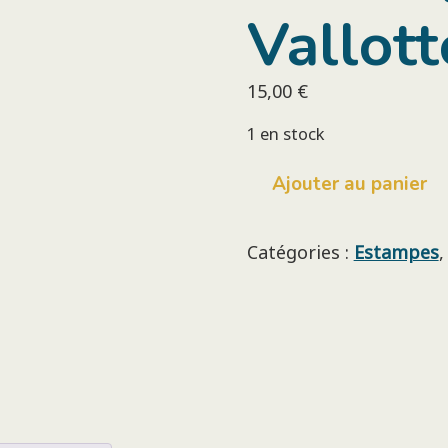
Vallot
15,00
€
1 en stock
quantité
Ajouter au panier
de
Deux
chats
Catégories :
Estampes
sur
un
carrelage
Félix
Vallotton