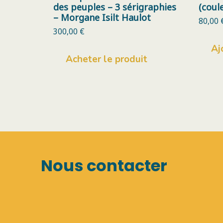
des peuples – 3 sérigraphies
(coul
– Morgane Isilt Haulot
80,00
300,00
€
Aj
Acheter le produit
Nous contacter