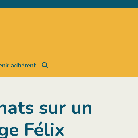
Search
nir adhérent
hats sur un
ge Félix