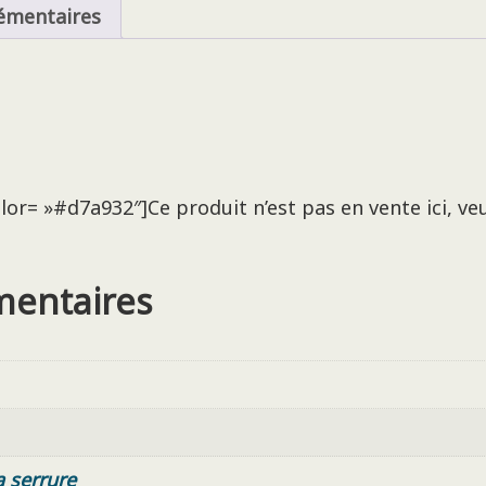
émentaires
r= »#d7a932″]Ce produit n’est pas en vente ici, veui
mentaires
a serrure