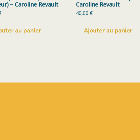
eur) – Caroline Revault
Caroline Revault
€
40,00
€
outer au panier
Ajouter au panier