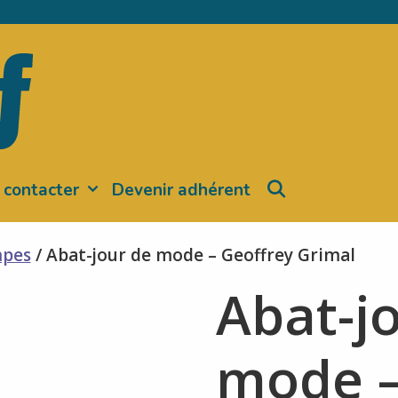
Search
 contacter
Devenir adhérent
mpes
/ Abat-jour de mode – Geoffrey Grimal
Abat-j
mode 