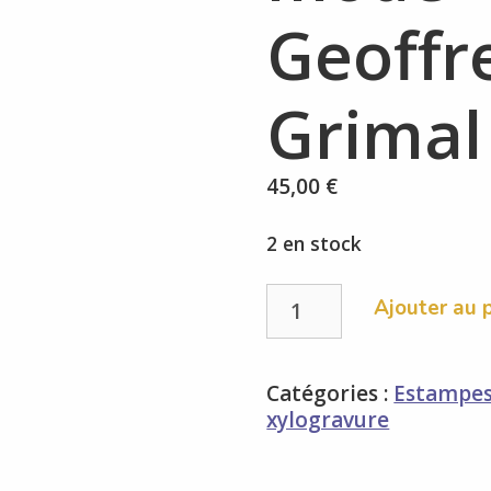
Geoffr
Grimal
45,00
€
2 en stock
quantité
Ajouter au 
de
Abat-
jour
Catégories :
Estampe
de
xylogravure
mode
-
Geoffrey