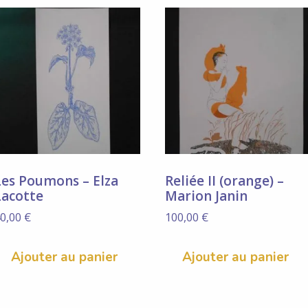
Les Poumons – Elza
Reliée II (orange) –
Lacotte
Marion Janin
0,00
€
100,00
€
Ajouter au panier
Ajouter au panier