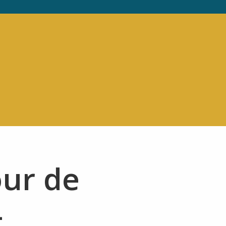
our de
–