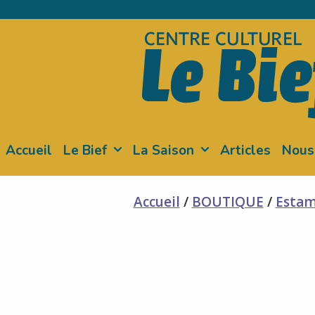
Skip
to
content
Accueil
Le Bief
La Saison
Articles
Nous
Accueil
/
BOUTIQUE
/
Esta