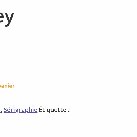
ey
panier
s
,
Sérigraphie
Étiquette :