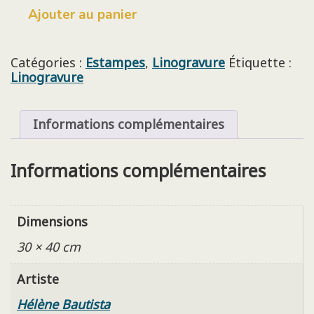
quantité
Ajouter au panier
de
Aquarium
-
Catégories :
Estampes
,
Linogravure
Étiquette :
Hélène
Linogravure
Bautista
Informations complémentaires
Informations complémentaires
Dimensions
30 × 40 cm
Artiste
Hélène Bautista