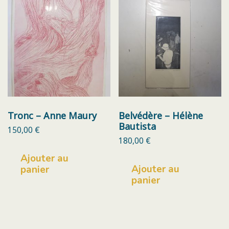
Tronc – Anne Maury
Belvédère – Hélène
Bautista
150,00
€
180,00
€
Ajouter au
Ajouter au
panier
panier