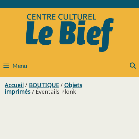
Skip
to
content
Menu
Accueil
/
BOUTIQUE
/
Objets
imprimés
/ Éventails Plonk