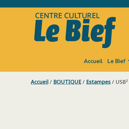
Skip
to
content
Accueil
Le Bief
Accueil
/
BOUTIQUE
/
Estampes
/ USB² 