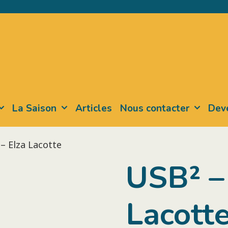
La Saison
Articles
Nous contacter
Deve
– Elza Lacotte
USB² –
Lacott