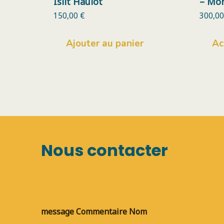
Isilt Haulot
– Mor
150,00
€
300,0
Ajouter au panier
Ac
Nous contacter
message Commentaire Nom