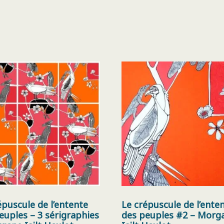
épuscule de l’entente
Le crépuscule de l’ente
euples – 3 sérigraphies
des peuples #2 – Morg