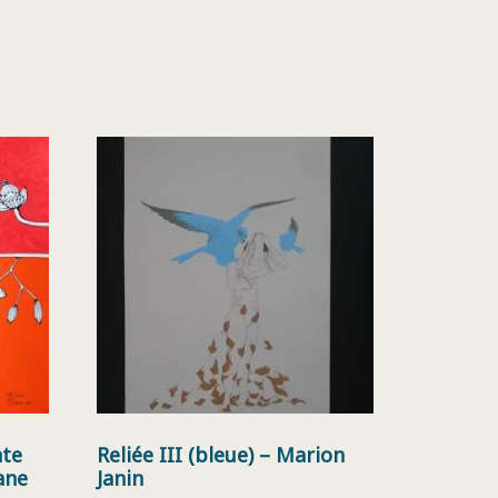
nte
Reliée III (bleue) – Marion
ane
Janin