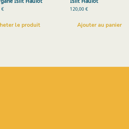
gane Isilt Haulot
Isilt Haulot
0
€
120,00
€
heter le produit
Ajouter au panier