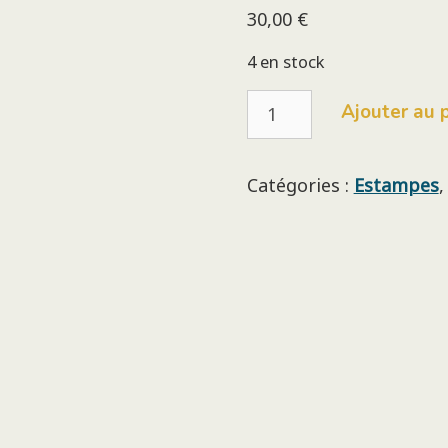
30,00
€
4 en stock
quantité
Ajouter au 
de
USB²
-
Elza
Catégories :
Estampes
Lacotte