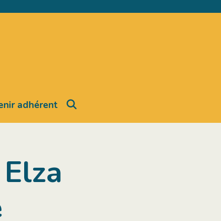
Search
nir adhérent
 Elza
e