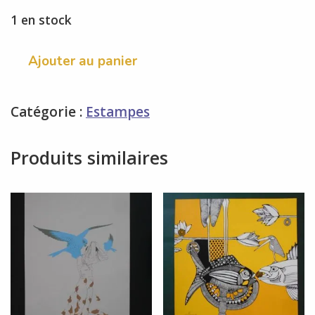
1 en stock
quantité
Ajouter au panier
de
L'anneau
de
Catégorie :
Estampes
saturne
-
Paul
Produits similaires
jacob
Hians