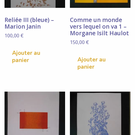
Reliée III (bleue) –
Comme un monde
Marion Janin
vers lequel on va 1 –
Morgane Isilt Haulot
100,00
€
150,00
€
Ajouter au
Ajouter au
panier
panier