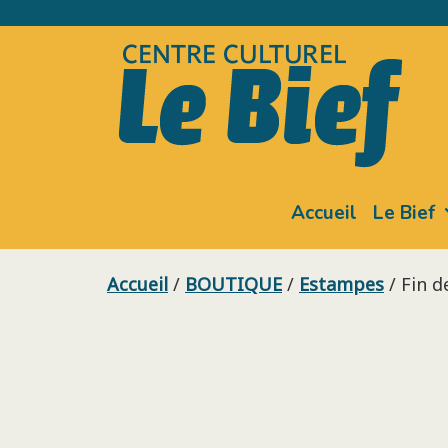
Skip
to
content
Accueil
Le Bief
Accueil
/
BOUTIQUE
/
Estampes
/ Fin d