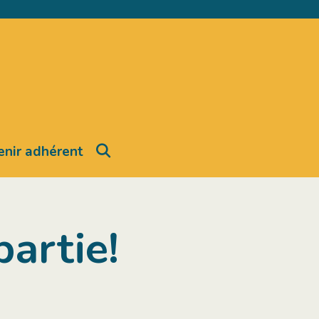
Search
nir adhérent
partie!